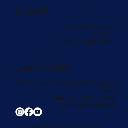
اتصل بنا
admin@aljunied.edu.sg
63915970
30 شارع فيكتوريا، S198424
ساعات العمل
من الإثنين إلى الجمعة: من الساعة 8 صباحاً إلى الساعة
5 مساءً
السبت: 8:30 صباحًا - 12:30 ظهرًا
الأحد والعطلات الرسمية: مغلق
حقوق النشر © 2025 مدرسة الجنيد الإسلامية. جميع