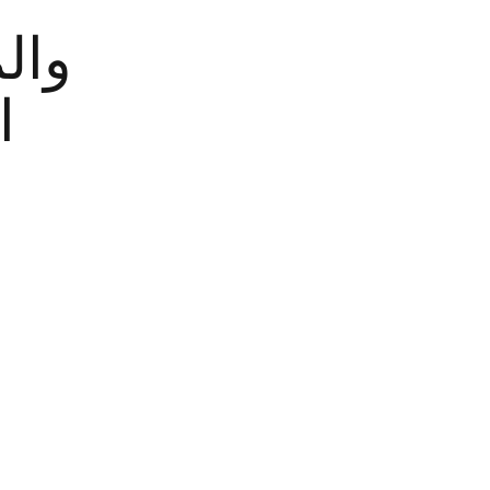
وال
ا