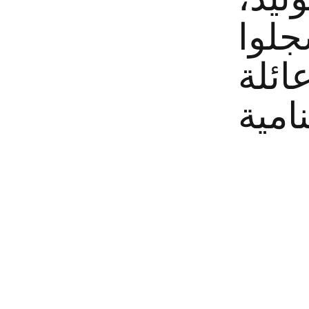
جلوا
ائلة