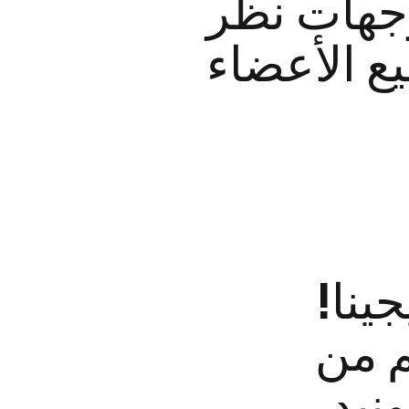
جهات نظر
ينا!
م من
نيد،