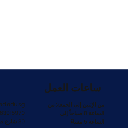
ساعات العمل
ed.edu.sg
من الإثنين إلى الجمعة: من
63915970
الساعة 8 صباحاً إلى
30 شارع فيكتوريا، S198424
الساعة 5 مساءً