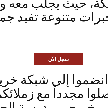
كة، حيث يجلب معه و
سجل الآن
انضموا إلى شبكة خريج
لوا مجدداً مع زملائك
خريجي مدرسة الجو