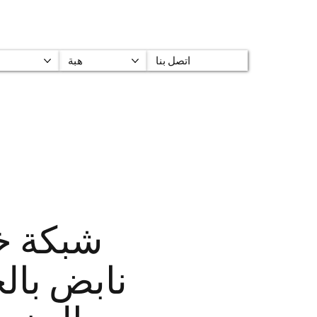
اتصل بنا
هبة
شبكة خ
نابض بال