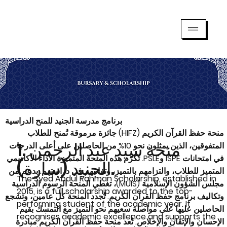
برنامج مدرسة الجنيد للمنح الدراسية
منحة حفظ القرآن الكريم (HIFZ)
جائزة مرموقة تُمنح للطلاب
1. منحة سيد عبد الرحمن
المتفوقين، الذين يمثلون نحو 10% من الحاصلين على أعلى الدرجات
في امتحانات ISPE وPSLE. تُكرّم هذه المنحة المتميزة الأداء الأكاديمي
الجنيد (سارة).
المتميز للطلاب، والتزامهم بالتميز، وتفانيهم في دراستهم. بدعم من
The Syed Abdul Rahman Scholarship
, established in
مجلس الشؤون الإسلامية (MUIS)، تغطي المنحة الرسوم الدراسية
2015, is a full scholarship awarded to the top-
وتكاليف برنامج حفظ القرآن الكريم. تُجدد المنحة كل عامين، وتشجع
performing student of the academic year. It
الحاصلين عليها على مواصلة سعيهم نحو التميز مع التمسك بقيم
recognises academic excellence and supports the
الإحسان والإتقان والإخلاص. تُعد منحة حفظ القرآن الكريم مبادرة