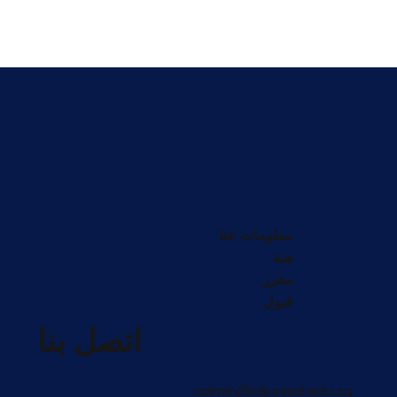
معلومات عنا
هبة
مقرر
قبول
اتصل بنا
admin@aljunied.edu.sg