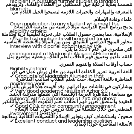
recipient in pursuing further studies in Diraasat
مُصممة بعناية لرعاية جيل المستقبل من العلماء والقادة، وتزويدهم
Islamiah.
بالمعرفة والمهارات والخبرات اللازمة ليصبحوا الجيل القادم من
علماء وقادة الإسلام.
Open application to any student who meet the
يدمج برنامج المنح الدراسية موادّ دراسية من مدرسة الدراسات
eligibility criteria.
الإسلامية، مما يضمن حصول الطلاب على تجربة تعليمية ثرية وشاملة
• Shortlisted applicants will be invited for an
تتجاوز المنهج الدراسي التقليدي. ومن بين المواد والأنشطة الأساسية
interview with a panel appointed by the
التي ستُجرى في عام 2024 ما يلي:
management of Madrasah Aljunied Al-Islamiah.
الفقه: تقديم وتعميق فهم الطلاب لعلم الفلك، وتغطية مواضيع مثل
حساب أوقات الصلاة والتقويم القمري.
Eligibility criteria:
اللغة العربية: تعزيز الكفاءة اللغوية من خلال ورش عمل في فن
✔ Graduate of Madrasah Aljunied in that
المناظرة باللغة العربية، حيث يتعلم الطلاب أساليب المناظرة
academic year
ويشاركون في نقاشات مع أقرانهم. وقد أُقيمت هذه الورش بالتزامن
✔ Very good academic results in Azhar 2.0
مع مسابقة المناظرة العربية الإقليمية التي نظمتها مدرسة الجنيد.
subjects with A percentage of 75% and above
العقيدة والمنطق: تعزيز فهم الطلاب لعلم اللاهوت الإسلامي والتفكير
✔ Good CCA and/or community engagement
المنطقي من خلال سلسلة من ثلاثة دروس حول "لماذا الإسلام
involvement (HEDAF)
صحيح"، واستكشاف كيف يتجاوز الإسلام التفضيلات الثقافية ومعالجة
✔ Excellent conduct and leadership qualities
الأسئلة المعاصرة حول الإيمان.