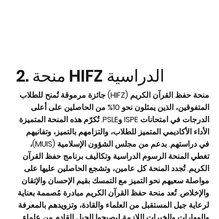
2. منحة HIFZ الدراسية
منحة حفظ القرآن الكريم (HIFZ)
جائزة مرموقة تُمنح للطلاب
المتفوقين، الذين يمثلون نحو 10% من الحاصلين على أعلى
الدرجات في امتحانات ISPE وPSLE. تُكرّم هذه المنحة المتميزة
الأداء الأكاديمي المتميز للطلاب، والتزامهم بالتميز، وتفانيهم
في دراستهم. بدعم من مجلس الشؤون الإسلامية (MUIS)،
تغطي المنحة الرسوم الدراسية وتكاليف برنامج حفظ القرآن
الكريم. تُجدد المنحة كل عامين، وتشجع الحاصلين عليها على
مواصلة سعيهم نحو التميز مع التمسك بقيم الإحسان والإتقان
والإخلاص. تُعد منحة حفظ القرآن الكريم مبادرة مُصممة بعناية
لرعاية جيل المستقبل من العلماء والقادة، وتزويدهم بالمعرفة
والمهارات والخبرات اللازمة ليصبحوا الجيل القادم من علماء